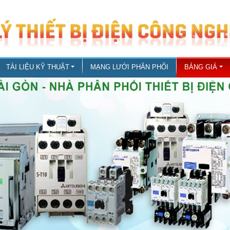
TÀI LIỆU KỸ THUẬT
MẠNG LƯỚI PHÂN PHỐI
BẢNG GIÁ