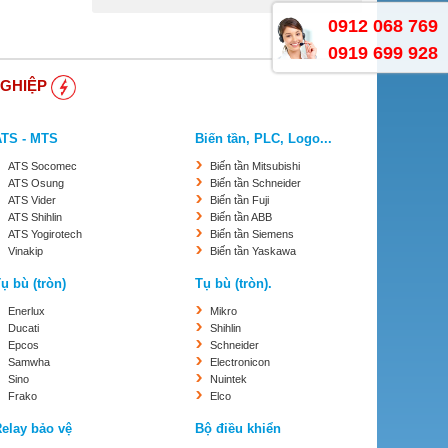
0912 068 769
0919 699 928
NGHIỆP
ATS - MTS
Biến tần, PLC, Logo...
ATS Socomec
Biến tần Mitsubishi
ATS Osung
Biến tần Schneider
ATS Vider
Biến tần Fuji
ATS Shihlin
Biến tần ABB
ATS Yogirotech
Biến tần Siemens
Vinakip
Biến tần Yaskawa
ụ bù (tròn)
Tụ bù (tròn).
Enerlux
Mikro
Ducati
Shihlin
Epcos
Schneider
Samwha
Electronicon
Sino
Nuintek
Frako
Elco
elay bảo vệ
Bộ điều khiển