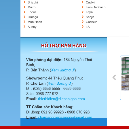
Shizuki
Cadivi
Mikro
Lion-Daphaco
Epcos
Taya
Omega
Sanjin
Mun Hean
Cadisun
Sunny
LS
HỖ TRỢ BÁN HÀNG
Văn phòng đại diện:
184 Nguyễn Thái
Bình,
P. Bến Thành (
Xem đường đi
)
Showroom:
44 Triệu Quang Phục,
P. Chợ Lớn (
Xem đường đi
)
ĐT: (028) 6656 5555 - 6659 6666
Zalo: 0986 777 972
Email:
thietbidien@diensaigon.com
TT Chăm sóc Khách hàng:
Di động: 091 96 99928 - 0908 670 928
Email:
chamsocdiensaigon@gmail.com