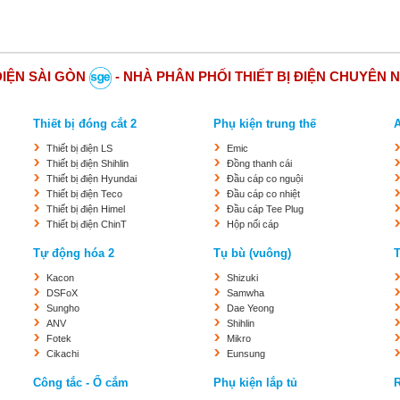
ĐIỆN SÀI GÒN
- NHÀ PHÂN PHỐI THIẾT BỊ ĐIỆN CHUYÊN 
Thiết bị đóng cắt 2
Phụ kiện trung thế
Thiết bị điện LS
Emic
Thiết bị điện Shihlin
Đồng thanh cái
Thiết bị điện Hyundai
Đầu cáp co nguội
Thiết bị điện Teco
Đầu cáp co nhiệt
Thiết bị điện Himel
Đầu cáp Tee Plug
Thiết bị điện ChinT
Hộp nối cáp
Tự động hóa 2
Tụ bù (vuông)
T
Kacon
Shizuki
DSFoX
Samwha
Sungho
Dae Yeong
ANV
Shihlin
Fotek
Mikro
Cikachi
Eunsung
Công tắc - Ổ cắm
Phụ kiện lắp tủ
R