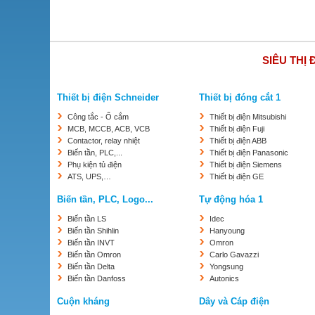
SIÊU THỊ 
Thiết bị điện Schneider
Thiết bị đóng cắt 1
Công tắc - Ổ cắm
Thiết bị điện Mitsubishi
MCB, MCCB, ACB, VCB
Thiết bị điện Fuji
Contactor, relay nhiệt
Thiết bị điện ABB
Biến tần, PLC,...
Thiết bị điện Panasonic
Phụ kiện tủ điện
Thiết bị điện Siemens
ATS, UPS,…
Thiết bị điện GE
Biến tần, PLC, Logo...
Tự động hóa 1
Biến tần LS
Idec
Biến tần Shihlin
Hanyoung
Biến tần INVT
Omron
Biến tần Omron
Carlo Gavazzi
Biến tần Delta
Yongsung
Biến tần Danfoss
Autonics
Cuộn kháng
Dây và Cáp điện