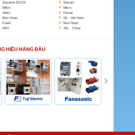
Samwha EOCR
Shizuki
Mikro
Mikro
Selec
Ducati
Mun Hean
SK - Viet Nam
Fotek
Mun Hean
ANV
JKL - China
NG HIỆU HÀNG ĐẦU