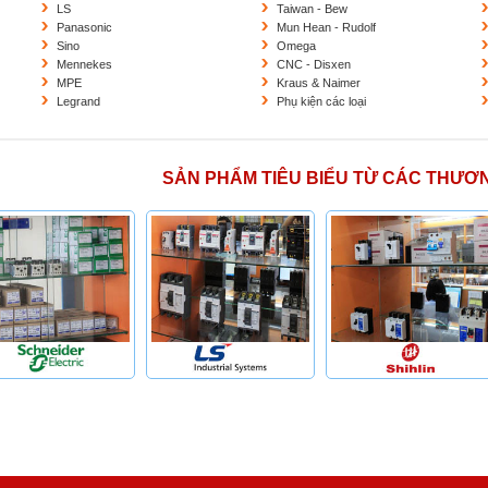
LS
Taiwan - Bew
Panasonic
Mun Hean - Rudolf
Sino
Omega
Mennekes
CNC - Disxen
MPE
Kraus & Naimer
Legrand
Phụ kiện các loại
SẢN PHẨM TIÊU BIỂU TỪ CÁC THƯƠ