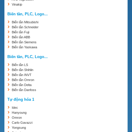
Vinakip
Biến tần, PLC, Logo...
Biến tần Mitsubishi
Biến tần Schneider
Biến tần Fuji
Biến tần ABB
Biến tần Siemens
Biến tần Yaskawa
Biến tần, PLC, Logo...
Biến tần LS
Biến tần Shihlin
Biến tần INVT
Biến tần Omron
Biến tần Delta
Biến tần Danfoss
Tự động hóa 1
Idec
Hanyoung
Omron
Carlo Gavazzi
Yongsung