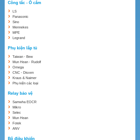
Công tắc - Ổ cắm
LS
Panasonic
Sino
Mennekes
MPE
Legrand
Phụ kiện lắp tủ
Taiwan - Bew
Mun Hean - Rudolf
Omega
CNC - Disxen
Kraus & Naimer
Phụ kiện các loại
Relay bảo vệ
Samwha EOCR
Mikro
Selec
Mun Hean
Fotek
ANV
Bộ điều khiển