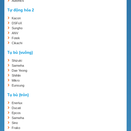
Autonics
Tự động hóa 2
Kacon
DSFoX
Sungho
ANV
Fotek
Cikachi
Tụ bù (vuông)
Shizuki
Samwha
Dae Yeong
Shihlin
Mikro
Eunsung
Tụ bù (tròn)
Enerlux
Ducati
Epcos
Samwha
Sino
Frako