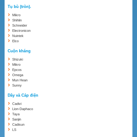
Tụ bù (tròn).
Mikro
Shihlin
Schneider
Electronicon
Nuintek
Elco
Cuộn kháng
Shizuki
Mikro
Epcos
Omega
Mun Hean
Sunny
Dây và Cáp điện
Cadivi
Lion-Daphaco
Taya
Sanjin
Cadisun
LS