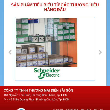
SẢN PHẨM TIÊU BIỂU TỪ CÁC THƯƠNG HIỆU
HÀNG ĐẦU
CÔNG TY TNHH THƯƠNG MẠI ĐIỆN SÀI GÒN
184 Nguyễn Thái Bình, Phường Bến Thành, Tp. HCM
44 - 46 Triệu Quang Phục, Phường Chợ Lớn, Tp. HCM