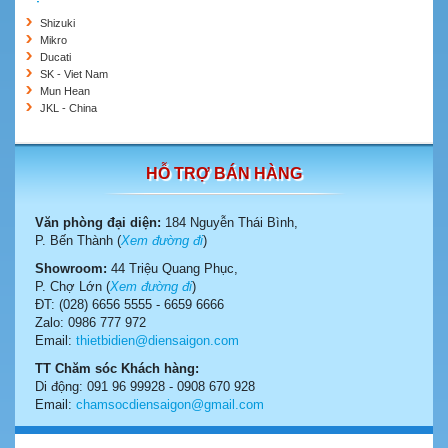
Shizuki
Mikro
Ducati
SK - Viet Nam
Mun Hean
JKL - China
HỖ TRỢ BÁN HÀNG
Văn phòng đại diện:
184 Nguyễn Thái Bình,
P. Bến Thành (
Xem đường đi
)
Showroom:
44 Triệu Quang Phục,
P. Chợ Lớn (
Xem đường đi
)
ĐT: (028) 6656 5555 - 6659 6666
Zalo: 0986 777 972
Email:
thietbidien@diensaigon.com
TT Chăm sóc Khách hàng:
Di động: 091 96 99928 - 0908 670 928
Email:
chamsocdiensaigon@gmail.com