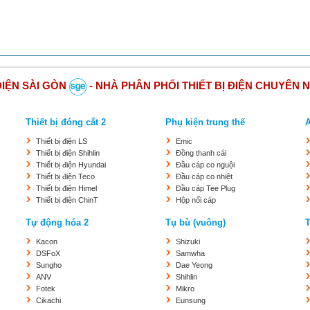
ĐIỆN SÀI GÒN
- NHÀ PHÂN PHỐI THIẾT BỊ ĐIỆN CHUYÊN 
Thiết bị đóng cắt 2
Phụ kiện trung thế
Thiết bị điện LS
Emic
Thiết bị điện Shihlin
Đồng thanh cái
Thiết bị điện Hyundai
Đầu cáp co nguội
Thiết bị điện Teco
Đầu cáp co nhiệt
Thiết bị điện Himel
Đầu cáp Tee Plug
Thiết bị điện ChinT
Hộp nối cáp
Tự động hóa 2
Tụ bù (vuông)
T
Kacon
Shizuki
DSFoX
Samwha
Sungho
Dae Yeong
ANV
Shihlin
Fotek
Mikro
Cikachi
Eunsung