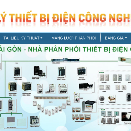
TÀI LIỆU KỸ THUẬT
MẠNG LƯỚI PHÂN PHỐI
BẢNG GIÁ