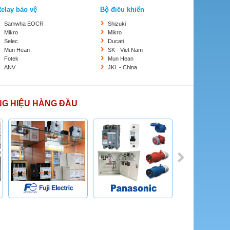
elay bảo vệ
Bộ điều khiển
Samwha EOCR
Shizuki
Mikro
Mikro
Selec
Ducati
Mun Hean
SK - Viet Nam
Fotek
Mun Hean
ANV
JKL - China
NG HIỆU HÀNG ĐẦU