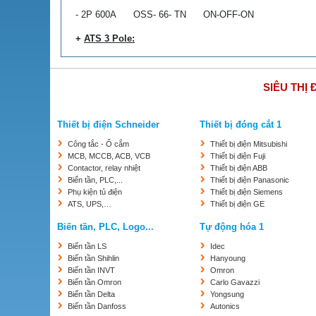
- 2P 600A OSS- 66- TN ON-OFF-ON
+
ATS 3 Pole:
- 3P 100A OSS11- 61- T ON-ON
SIÊU THỊ 
- 3P 200A OSS11- 62- T ON-ON
- 3P 400A OSS11- 64- T ON-ON
Thiết bị điện Schneider
Thiết bị đóng cắt 1
- 3P 100A OSS- 61- TN ON-OFF-ON
Công tắc - Ổ cắm
Thiết bị điện Mitsubishi
MCB, MCCB, ACB, VCB
Thiết bị điện Fuji
- 3P 200A OSS- 62- TN ON-OFF-ON
Contactor, relay nhiệt
Thiết bị điện ABB
Biến tần, PLC,...
Thiết bị điện Panasonic
- 3P 400A OSS- 64- TN ON-OFF-ON
Phụ kiện tủ điện
Thiết bị điện Siemens
ATS, UPS,…
Thiết bị điện GE
- 3P 600A OSS- 66- TN ON-OFF-ON
Biến tần, PLC, Logo...
Tự động hóa 1
- 3P 800A OSS- 608- PC ON-ON
Biến tần LS
Idec
- 3P 1000A OSS- 610- PC ON-ON
Biến tần Shihlin
Hanyoung
Biến tần INVT
Omron
- 3P 1200A OSS- 612- PC ON-ON
Biến tần Omron
Carlo Gavazzi
Biến tần Delta
Yongsung
- 3P 1600A OSS- 616- PC ON-ON
Biến tần Danfoss
Autonics