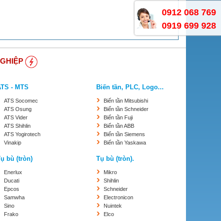
0912 068 769
0919 699 928
NGHIỆP
ATS - MTS
Biến tần, PLC, Logo...
ATS Socomec
Biến tần Mitsubishi
ATS Osung
Biến tần Schneider
ATS Vider
Biến tần Fuji
ATS Shihlin
Biến tần ABB
ATS Yogirotech
Biến tần Siemens
Vinakip
Biến tần Yaskawa
ụ bù (tròn)
Tụ bù (tròn).
Enerlux
Mikro
Ducati
Shihlin
Epcos
Schneider
Samwha
Electronicon
Sino
Nuintek
Frako
Elco