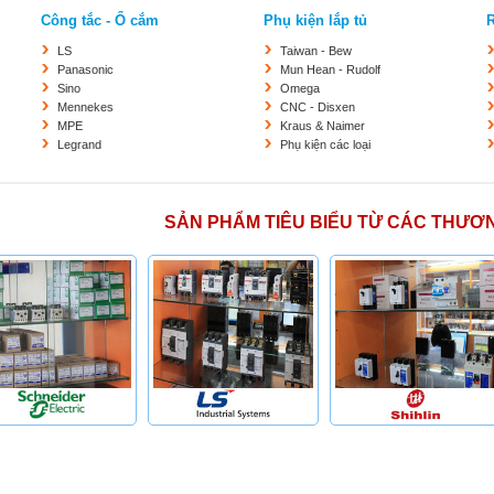
Công tắc - Ổ cắm
Phụ kiện lắp tủ
R
LS
Taiwan - Bew
Panasonic
Mun Hean - Rudolf
Sino
Omega
Mennekes
CNC - Disxen
MPE
Kraus & Naimer
Legrand
Phụ kiện các loại
SẢN PHẨM TIÊU BIỂU TỪ CÁC THƯƠ