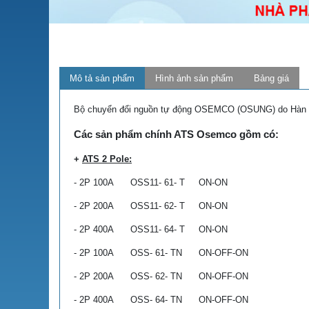
Mô tả sản phẩm
Hình ảnh sản phẩm
Bảng giá
Bộ chuyển đổi nguồn tự động OSEMCO (OSUNG) do Hàn Quố
Các sản phẩm chính ATS Osemco gồm có:
+
ATS 2 Pole:
- 2P 100A OSS11- 61- T ON-ON
- 2P 200A OSS11- 62- T ON-ON
- 2P 400A OSS11- 64- T ON-ON
- 2P 100A OSS- 61- TN ON-OFF-ON
- 2P 200A OSS- 62- TN ON-OFF-ON
- 2P 400A OSS- 64- TN ON-OFF-ON