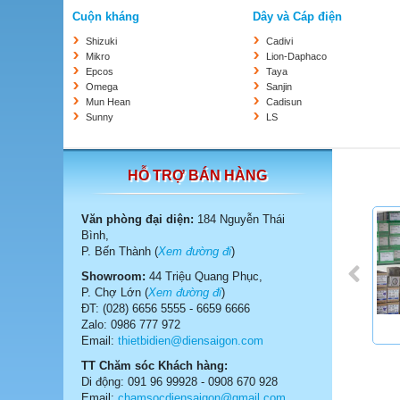
Cuộn kháng
Dây và Cáp điện
Shizuki
Cadivi
Mikro
Lion-Daphaco
Epcos
Taya
Omega
Sanjin
Mun Hean
Cadisun
Sunny
LS
HỖ TRỢ BÁN HÀNG
Văn phòng đại diện:
184 Nguyễn Thái
Bình,
P. Bến Thành (
Xem đường đi
)
Showroom:
44 Triệu Quang Phục,
P. Chợ Lớn (
Xem đường đi
)
ĐT: (028) 6656 5555 - 6659 6666
Zalo: 0986 777 972
Email:
thietbidien@diensaigon.com
TT Chăm sóc Khách hàng:
Di động: 091 96 99928 - 0908 670 928
Email:
chamsocdiensaigon@gmail.com