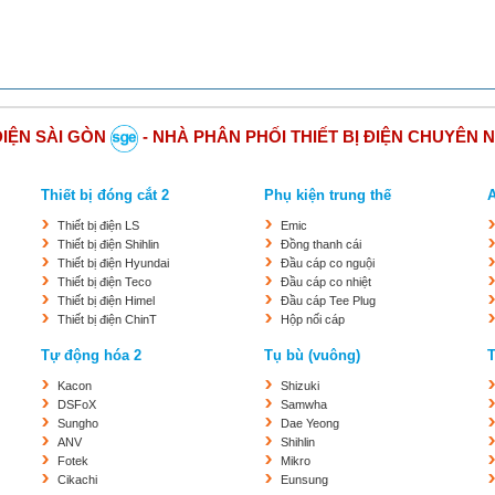
ĐIỆN SÀI GÒN
- NHÀ PHÂN PHỐI THIẾT BỊ ĐIỆN CHUYÊN 
Thiết bị đóng cắt 2
Phụ kiện trung thế
Thiết bị điện LS
Emic
Thiết bị điện Shihlin
Đồng thanh cái
Thiết bị điện Hyundai
Đầu cáp co nguội
Thiết bị điện Teco
Đầu cáp co nhiệt
Thiết bị điện Himel
Đầu cáp Tee Plug
Thiết bị điện ChinT
Hộp nối cáp
Tự động hóa 2
Tụ bù (vuông)
T
Kacon
Shizuki
DSFoX
Samwha
Sungho
Dae Yeong
ANV
Shihlin
Fotek
Mikro
Cikachi
Eunsung