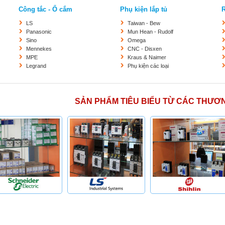
Công tắc - Ổ cắm
Phụ kiện lắp tủ
R
LS
Taiwan - Bew
Panasonic
Mun Hean - Rudolf
Sino
Omega
Mennekes
CNC - Disxen
MPE
Kraus & Naimer
Legrand
Phụ kiện các loại
SẢN PHẨM TIÊU BIỂU TỪ CÁC THƯƠ