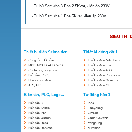
- Tụ bù Samwha 3 Pha 2.5Kvar, điện áp 230V.
- Tụ bù Samwha 1 Pha 5Kvar, điện áp 230V.
- Tụ bù Samwha 3 Pha 5Kvar, điện áp 230V.
SIÊU THỊ 
- Tụ bù Samwha 1 Pha 10Kvar, điện áp 230V.
- Tụ bù Samwha 3 pha 10Kvar, điện áp 230V.
Thiết bị điện Schneider
Thiết bị đóng cắt 1
Công tắc - Ổ cắm
Thiết bị điện Mitsubishi
MCB, MCCB, ACB, VCB
Thiết bị điện Fuji
Contactor, relay nhiệt
Thiết bị điện ABB
Biến tần, PLC,...
Thiết bị điện Panasonic
Phụ kiện tủ điện
Thiết bị điện Siemens
ATS, UPS,…
Thiết bị điện GE
Biến tần, PLC, Logo...
Tự động hóa 1
Biến tần LS
Idec
Biến tần Shihlin
Hanyoung
Biến tần INVT
Omron
Biến tần Omron
Carlo Gavazzi
Biến tần Delta
Yongsung
Biến tần Danfoss
Autonics