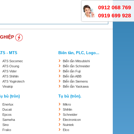
0912 068 769
0919 699 928
NGHIỆP
ATS - MTS
Biến tần, PLC, Logo...
ATS Socomec
Biến tần Mitsubishi
ATS Osung
Biến tần Schneider
ATS Vider
Biến tần Fuji
ATS Shihlin
Biến tần ABB
ATS Yogirotech
Biến tần Siemens
Vinakip
Biến tần Yaskawa
ụ bù (tròn)
Tụ bù (tròn).
Enerlux
Mikro
Ducati
Shihlin
Epcos
Schneider
Samwha
Electronicon
Sino
Nuintek
Frako
Elco