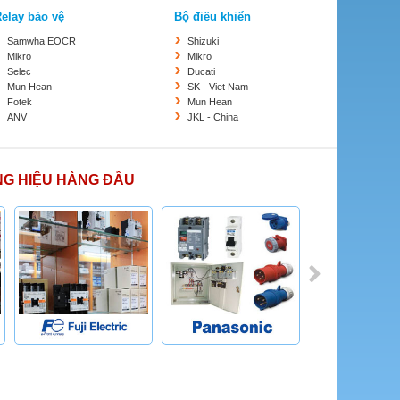
elay bảo vệ
Bộ điều khiển
Samwha EOCR
Shizuki
Mikro
Mikro
Selec
Ducati
Mun Hean
SK - Viet Nam
Fotek
Mun Hean
ANV
JKL - China
NG HIỆU HÀNG ĐẦU