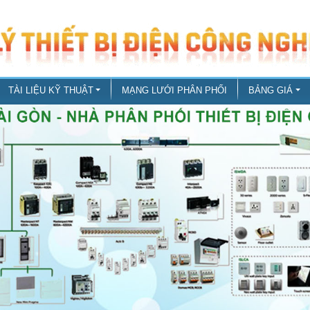
TÀI LIỆU KỸ THUẬT
MẠNG LƯỚI PHÂN PHỐI
BẢNG GIÁ