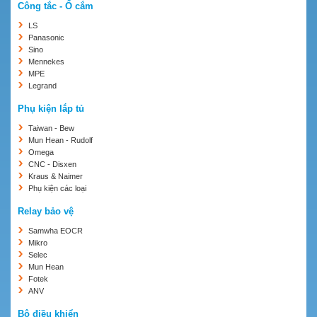
Công tắc - Ổ cắm
LS
Panasonic
Sino
Mennekes
MPE
Legrand
Phụ kiện lắp tủ
Taiwan - Bew
Mun Hean - Rudolf
Omega
CNC - Disxen
Kraus & Naimer
Phụ kiện các loại
Relay bảo vệ
Samwha EOCR
Mikro
Selec
Mun Hean
Fotek
ANV
Bộ điều khiển