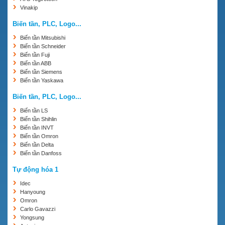
Vinakip
Biến tần, PLC, Logo...
Biến tần Mitsubishi
Biến tần Schneider
Biến tần Fuji
Biến tần ABB
Biến tần Siemens
Biến tần Yaskawa
Biến tần, PLC, Logo...
Biến tần LS
Biến tần Shihlin
Biến tần INVT
Biến tần Omron
Biến tần Delta
Biến tần Danfoss
Tự động hóa 1
Idec
Hanyoung
Omron
Carlo Gavazzi
Yongsung