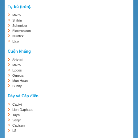
Tụ bù (tròn).
Mikro
Shihlin
Schneider
Electronicon
Nuintek
Elco
Cuộn kháng
Shizuki
Mikro
Epcos
Omega
Mun Hean
Sunny
Dây và Cáp điện
Cadivi
Lion-Daphaco
Taya
Sanjin
Cadisun
LS