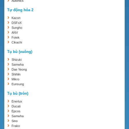
Autonics
Tự động hóa 2
Kacon
DSFoX
Sungho
ANV
Fotek
Cikachi
Tụ bù (vuông)
Shizuki
Samwha
Dae Yeong
Shihlin
Mikro
Eunsung
Tụ bù (tròn)
Enerlux
Ducati
Epcos
Samwha
Sino
Frako