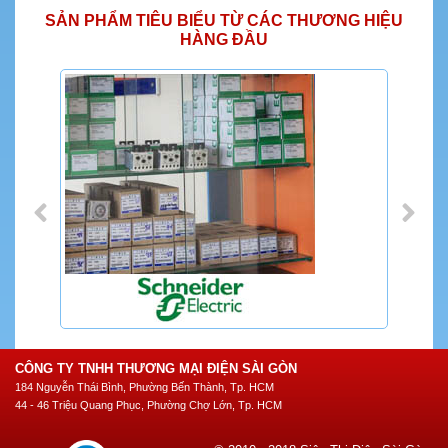
SẢN PHẨM TIÊU BIỂU TỪ CÁC THƯƠNG HIỆU
HÀNG ĐẦU
CÔNG TY TNHH THƯƠNG MẠI ĐIỆN SÀI GÒN
184 Nguyễn Thái Bình, Phường Bến Thành, Tp. HCM
44 - 46 Triệu Quang Phục, Phường Chợ Lớn, Tp. HCM