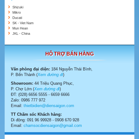
Shizuki
Mikro
Ducati
SK - Viet Nam
Mun Hean
JKL - China
HỖ TRỢ BÁN HÀNG
Văn phòng đại diện:
184 Nguyễn Thái Bình,
P. Bến Thành (
Xem đường đi
)
Showroom:
44 Triệu Quang Phục,
P. Chợ Lớn (
Xem đường đi
)
ĐT: (028) 6656 5555 - 6659 6666
Zalo: 0986 777 972
Email:
thietbidien@diensaigon.com
TT Chăm sóc Khách hàng:
Di động: 091 96 99928 - 0908 670 928
Email:
chamsocdiensaigon@gmail.com