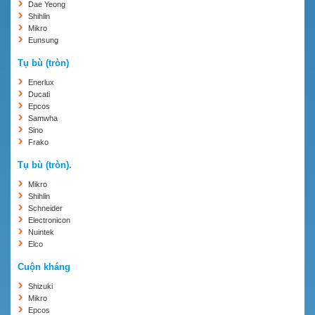
Dae Yeong
Shihlin
Mikro
Eunsung
Tụ bù (tròn)
Enerlux
Ducati
Epcos
Samwha
Sino
Frako
Tụ bù (tròn).
Mikro
Shihlin
Schneider
Electronicon
Nuintek
Elco
Cuộn kháng
Shizuki
Mikro
Epcos