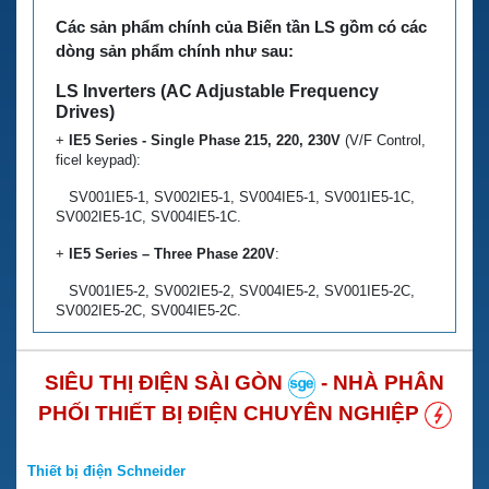
Các sản phẩm chính của Biến tần LS gồm có các
dòng sản phẩm chính như sau:
LS Inverters (AC Adjustable Frequency
Drives)
+
IE5 Series - Single Phase 215, 220, 230V
(V/F Control,
ficel keypad):
SV001IE5-1, SV002IE5-1, SV004IE5-1, SV001IE5-1C,
SV002IE5-1C, SV004IE5-1C.
+
IE5 Series – Three Phase 220V
:
SV001IE5-2, SV002IE5-2, SV004IE5-2, SV001IE5-2C,
SV002IE5-2C, SV004IE5-2C.
+
IC5 Series – Single Phase 215, 220, 230V
(V/F
Sensorless vector control, fixed keypad):
SIÊU THỊ ĐIỆN SÀI GÒN
- NHÀ PHÂN
SV004IC5-1, SV008IC5-1, SV015IC5-1, SV022IC5-1.
PHỐI THIẾT BỊ ĐIỆN CHUYÊN NGHIỆP
+
IC5 Series – Single Phase 215, 220, 230V
(built-in class
A filter):
Thiết bị điện Schneider