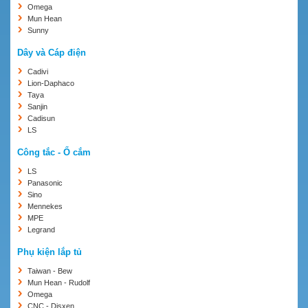
Omega
Mun Hean
Sunny
Dây và Cáp điện
Cadivi
Lion-Daphaco
Taya
Sanjin
Cadisun
LS
Công tắc - Ổ cắm
LS
Panasonic
Sino
Mennekes
MPE
Legrand
Phụ kiện lắp tủ
Taiwan - Bew
Mun Hean - Rudolf
Omega
CNC - Disxen