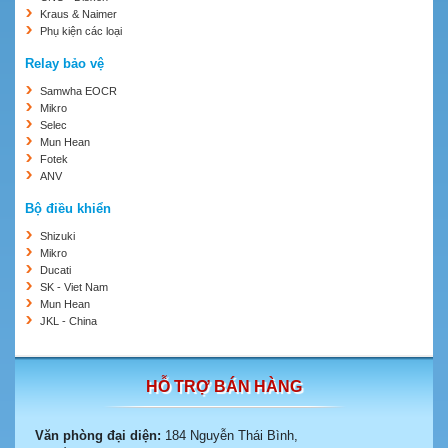
Kraus & Naimer
Phụ kiện các loại
Relay bảo vệ
Samwha EOCR
Mikro
Selec
Mun Hean
Fotek
ANV
Bộ điều khiển
Shizuki
Mikro
Ducati
SK - Viet Nam
Mun Hean
JKL - China
HỖ TRỢ BÁN HÀNG
Văn phòng đại diện:
184 Nguyễn Thái Bình,