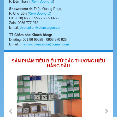
P. Bến Thành (
Xem đường đi
)
Showroom:
44 Triệu Quang Phục,
P. Chợ Lớn (
Xem đường đi
)
ĐT: (028) 6656 5555 - 6659 6666
Zalo: 0986 777 972
Email:
thietbidien@diensaigon.com
TT Chăm sóc Khách hàng:
Di động: 091 96 99928 - 0908 670 928
Email:
chamsocdiensaigon@gmail.com
SẢN PHẨM TIÊU BIỂU TỪ CÁC THƯƠNG HIỆU
HÀNG ĐẦU