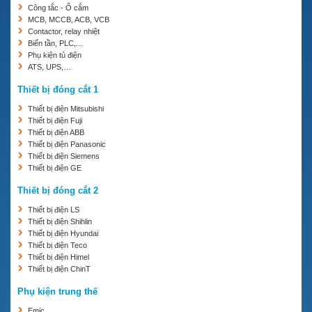
SV004IC5-1F, SV008IC5-1F, SV015IC5-1F, SV022IC5-
Công tắc - Ổ cắm
1F.
MCB, MCCB, ACB, VCB
Contactor, relay nhiệt
+
IG5A Series – Single Phase 215, 220, 230V
(fixed
Biến tần, PLC,...
keypad):
Phụ kiện tủ điện
ATS, UPS,…
SV004IG5A-1, SV008IG5A-1, SV015IG5A-1,
Thiết bị đóng cắt 1
SV004IG5A-1FB, SV008IG5A-1FB, SV015IG5A-1FB.
Thiết bị điện Mitsubishi
+
IG5A Series – 3 Phase 220V
:
Thiết bị điện Fuji
Thiết bị điện ABB
SV004IG5A-2, SV008IG5A-2, SV015IG5A-2,
Thiết bị điện Panasonic
SV022IG5A-2, SV037IG5A-2, SV040IG5A-2, SV055IG5A-
Thiết bị điện Siemens
2, SV075IG5A-2, SV075IG5A-2, SV110IG5A-2,
Thiết bị điện GE
SV150IG5A-2, SV185IG5A-2, SV220IG5A-2.
Thiết bị đóng cắt 2
Thiết bị điện LS
Thiết bị điện Shihlin
Thiết bị điện Hyundai
Thiết bị điện Teco
Thiết bị điện Himel
Thiết bị điện ChinT
Phụ kiện trung thế
Emic