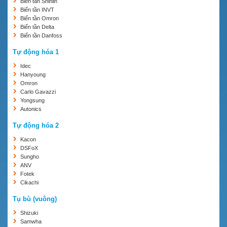
Biến tần Shihlin
Biến tần INVT
Biến tần Omron
Biến tần Delta
Biến tần Danfoss
Tự động hóa 1
Idec
Hanyoung
Omron
Carlo Gavazzi
Yongsung
Autonics
Tự động hóa 2
Kacon
DSFoX
Sungho
ANV
Fotek
Cikachi
Tụ bù (vuông)
Shizuki
Samwha