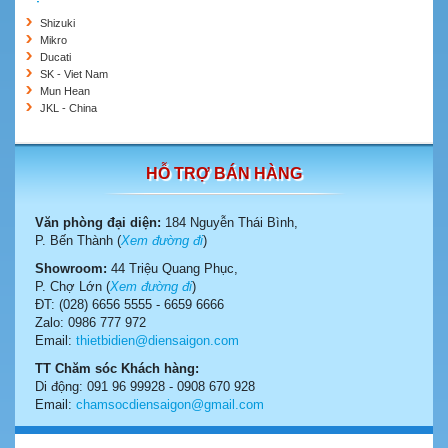
Shizuki
Mikro
Ducati
SK - Viet Nam
Mun Hean
JKL - China
HỖ TRỢ BÁN HÀNG
Văn phòng đại diện:
184 Nguyễn Thái Bình,
P. Bến Thành (
Xem đường đi
)
Showroom:
44 Triệu Quang Phục,
P. Chợ Lớn (
Xem đường đi
)
ĐT: (028) 6656 5555 - 6659 6666
Zalo: 0986 777 972
Email:
thietbidien@diensaigon.com
TT Chăm sóc Khách hàng:
Di động: 091 96 99928 - 0908 670 928
Email:
chamsocdiensaigon@gmail.com