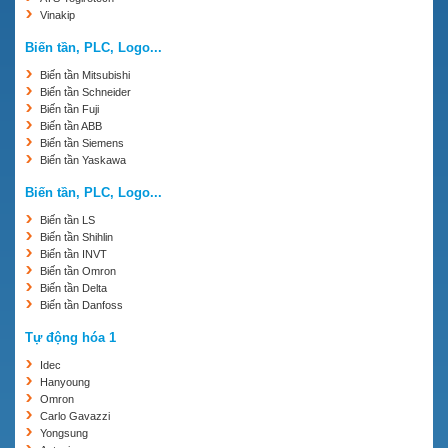
Vinakip
Biến tần, PLC, Logo...
Biến tần Mitsubishi
Biến tần Schneider
Biến tần Fuji
Biến tần ABB
Biến tần Siemens
Biến tần Yaskawa
Biến tần, PLC, Logo...
Biến tần LS
Biến tần Shihlin
Biến tần INVT
Biến tần Omron
Biến tần Delta
Biến tần Danfoss
Tự động hóa 1
Idec
Hanyoung
Omron
Carlo Gavazzi
Yongsung