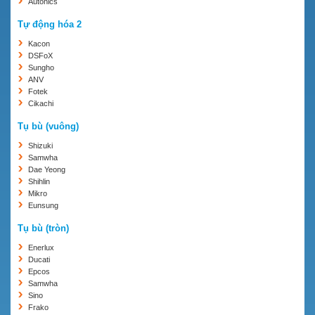
Autonics
Tự động hóa 2
Kacon
DSFoX
Sungho
ANV
Fotek
Cikachi
Tụ bù (vuông)
Shizuki
Samwha
Dae Yeong
Shihlin
Mikro
Eunsung
Tụ bù (tròn)
Enerlux
Ducati
Epcos
Samwha
Sino
Frako