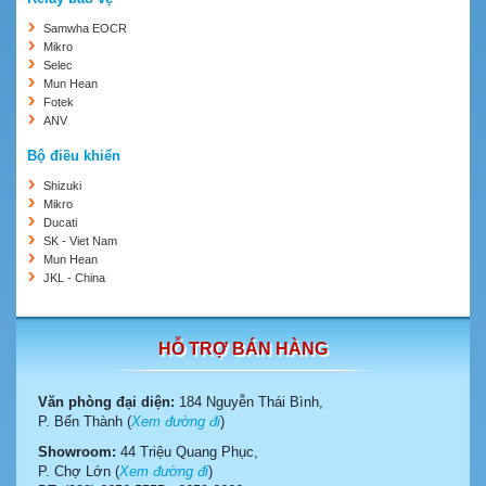
Samwha EOCR
Mikro
Selec
Mun Hean
Fotek
ANV
Bộ điều khiển
Shizuki
Mikro
Ducati
SK - Viet Nam
Mun Hean
JKL - China
HỖ TRỢ BÁN HÀNG
Văn phòng đại diện:
184 Nguyễn Thái Bình,
P. Bến Thành (
Xem đường đi
)
Showroom:
44 Triệu Quang Phục,
P. Chợ Lớn (
Xem đường đi
)