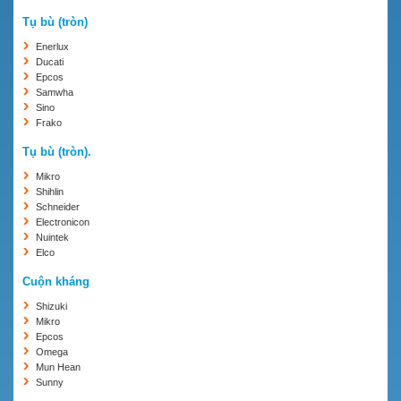
Tụ bù (tròn)
Enerlux
Ducati
Epcos
Samwha
Sino
Frako
Tụ bù (tròn).
Mikro
Shihlin
Schneider
Electronicon
Nuintek
Elco
Cuộn kháng
Shizuki
Mikro
Epcos
Omega
Mun Hean
Sunny