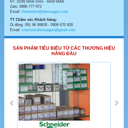
ĐT: (028) 6656 5555 - 6659 6666
Zalo: 0986 777 972
Email:
thietbidien@diensaigon.com
TT Chăm sóc Khách hàng:
Di động: 091 96 99928 - 0908 670 928
Email:
chamsocdiensaigon@gmail.com
SẢN PHẨM TIÊU BIỂU TỪ CÁC THƯƠNG HIỆU
HÀNG ĐẦU