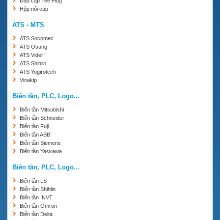
Đầu cáp Tee Plug
Hộp nối cáp
ATS - MTS
ATS Socomec
ATS Osung
ATS Vider
ATS Shihlin
ATS Yogirotech
Vinakip
Biến tần, PLC, Logo...
Biến tần Mitsubishi
Biến tần Schneider
Biến tần Fuji
Biến tần ABB
Biến tần Siemens
Biến tần Yaskawa
Biến tần, PLC, Logo...
Biến tần LS
Biến tần Shihlin
Biến tần INVT
Biến tần Omron
Biến tần Delta