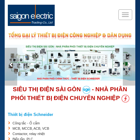
SIÊU THỊ ĐIỆN SÀI GÒN
- NHÀ PHÂN
PHỐI THIẾT BỊ ĐIỆN CHUYÊN NGHIỆP
Thiết bị điện Schneider
Công tắc - Ổ cắm
MCB, MCCB, ACB, VCB
Contactor, relay nhiệt
Biến tần, PLC,...