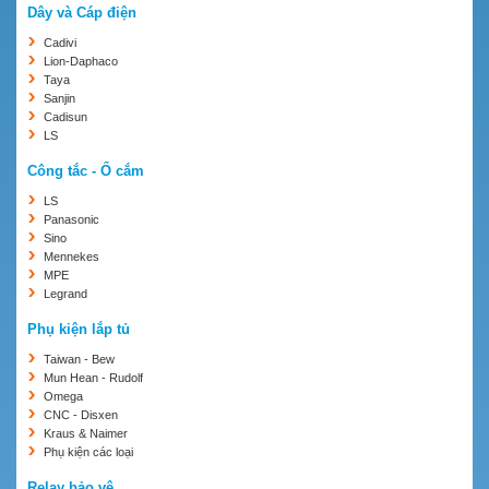
Dây và Cáp điện
Cadivi
Lion-Daphaco
Taya
Sanjin
Cadisun
LS
Công tắc - Ổ cắm
LS
Panasonic
Sino
Mennekes
MPE
Legrand
Phụ kiện lắp tủ
Taiwan - Bew
Mun Hean - Rudolf
Omega
CNC - Disxen
Kraus & Naimer
Phụ kiện các loại
Relay bảo vệ