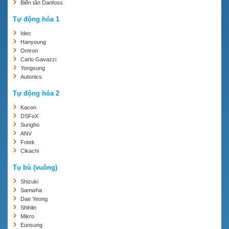
Biến tần Danfoss
Tự động hóa 1
Idec
Hanyoung
Omron
Carlo Gavazzi
Yongsung
Autonics
Tự động hóa 2
Kacon
DSFoX
Sungho
ANV
Fotek
Cikachi
Tụ bù (vuông)
Shizuki
Samwha
Dae Yeong
Shihlin
Mikro
Eunsung